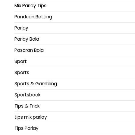
Mix Parlay Tips
Panduan Betting
Parlay
Parlay Bola
Pasaran Bola
Sport
Sports
Sports & Gambling
Sportsbook
Tips & Trick
tips mix parlay
Tips Parlay