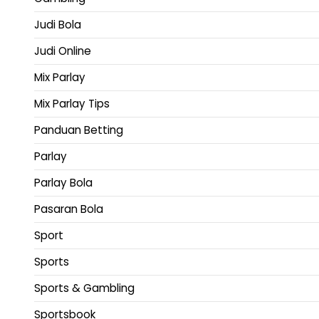
Judi Bola
Judi Online
Mix Parlay
Mix Parlay Tips
Panduan Betting
Parlay
Parlay Bola
Pasaran Bola
Sport
Sports
Sports & Gambling
Sportsbook