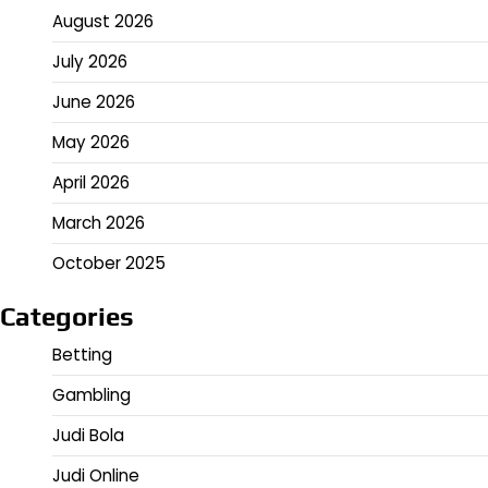
August 2026
July 2026
June 2026
May 2026
April 2026
March 2026
October 2025
Categories
Betting
Gambling
Judi Bola
Judi Online