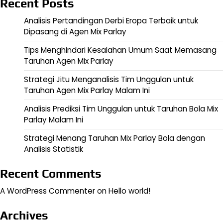
Recent Posts
Analisis Pertandingan Derbi Eropa Terbaik untuk
Dipasang di Agen Mix Parlay
Tips Menghindari Kesalahan Umum Saat Memasang
Taruhan Agen Mix Parlay
Strategi Jitu Menganalisis Tim Unggulan untuk
Taruhan Agen Mix Parlay Malam Ini
Analisis Prediksi Tim Unggulan untuk Taruhan Bola Mix
Parlay Malam Ini
Strategi Menang Taruhan Mix Parlay Bola dengan
Analisis Statistik
Recent Comments
A WordPress Commenter
on
Hello world!
Archives