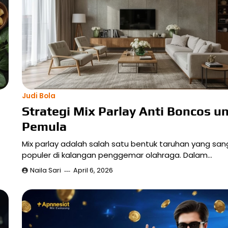
Judi Bola
Strategi Mix Parlay Anti Boncos u
Pemula
Mix parlay adalah salah satu bentuk taruhan yang san
populer di kalangan penggemar olahraga. Dalam…
Naila Sari
April 6, 2026