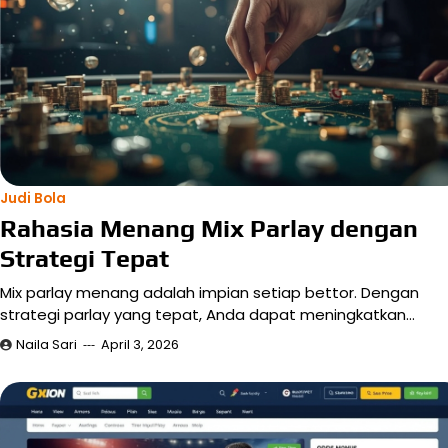
Judi Bola
Rahasia Menang Mix Parlay dengan
Strategi Tepat
Mix parlay menang adalah impian setiap bettor. Dengan
strategi parlay yang tepat, Anda dapat meningkatkan…
Naila Sari
April 3, 2026