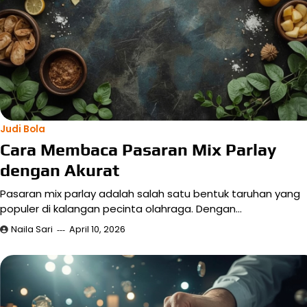
Judi Bola
Cara Membaca Pasaran Mix Parlay
dengan Akurat
Pasaran mix parlay adalah salah satu bentuk taruhan yang
populer di kalangan pecinta olahraga. Dengan…
Naila Sari
April 10, 2026