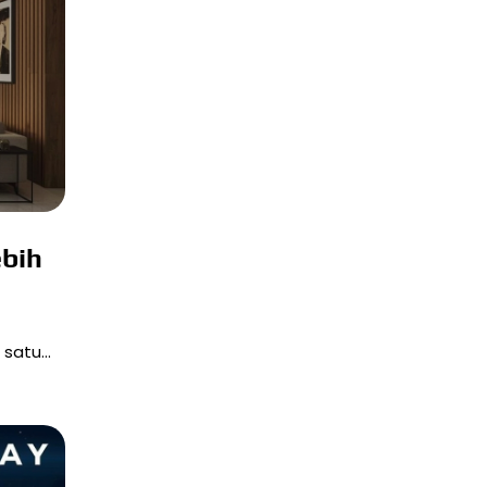
ebih
 satu…