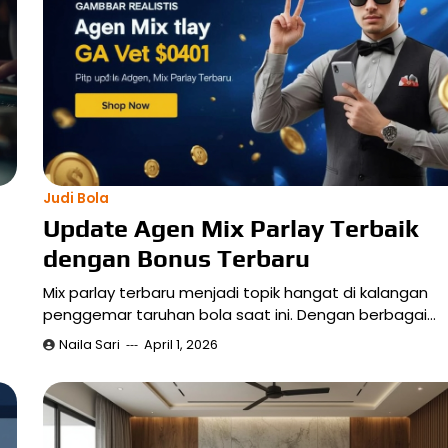
Judi Bola
Update Agen Mix Parlay Terbaik
dengan Bonus Terbaru
Mix parlay terbaru menjadi topik hangat di kalangan
penggemar taruhan bola saat ini. Dengan berbagai…
Naila Sari
April 1, 2026