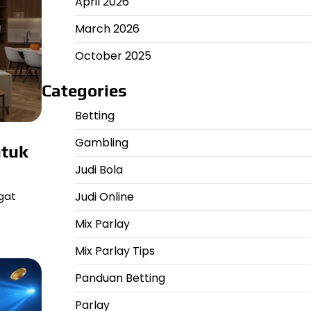
April 2026
March 2026
October 2025
Categories
Betting
Gambling
ntuk
Judi Bola
Judi Online
gat
Mix Parlay
Mix Parlay Tips
Panduan Betting
Parlay