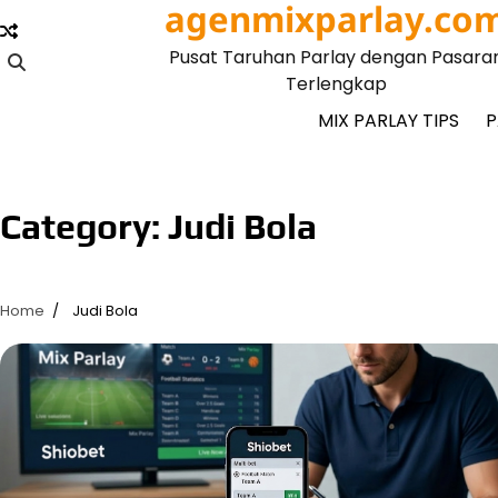
agenmixparlay.co
Skip
to
Pusat Taruhan Parlay dengan Pasara
content
Terlengkap
MIX PARLAY TIPS
P
Category:
Judi Bola
Home
Judi Bola