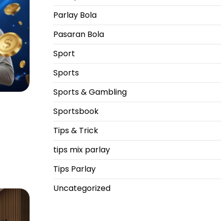
Parlay Bola
Pasaran Bola
Sport
Sports
Sports & Gambling
Sportsbook
Tips & Trick
tips mix parlay
Tips Parlay
Uncategorized