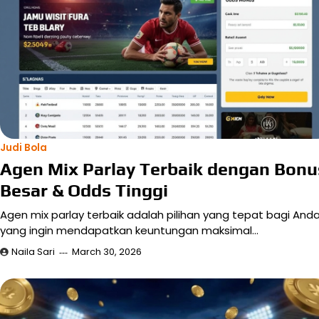
Judi Bola
Agen Mix Parlay Terbaik dengan Bonu
Besar & Odds Tinggi
Agen mix parlay terbaik adalah pilihan yang tepat bagi And
yang ingin mendapatkan keuntungan maksimal…
Naila Sari
March 30, 2026