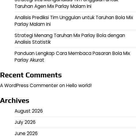
Taruhan Agen Mix Parlay Malam Ini
Analisis Prediksi Tim Unggulan untuk Taruhan Bola Mix
Parlay Malam Ini
Strategi Menang Taruhan Mix Parlay Bola dengan
Analisis Statistik
Panduan Lengkap Cara Membaca Pasaran Bola Mix
Parlay Akurat
Recent Comments
A WordPress Commenter
on
Hello world!
Archives
August 2026
July 2026
June 2026