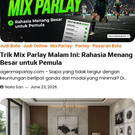
Judi Bola
Judi Online
Mix Parlay
Parlay
Pasaran Bola
Trik Mix Parlay Malam Ini: Rahasia Menang
Besar untuk Pemula
agenmixparlay.com – Siapa yang tidak tergiur dengan
keuntungan berlipat ganda dari modal yang minimal? Di…
Naila Sari
June 23, 2026