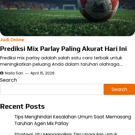
Judi Online
Prediksi Mix Parlay Paling Akurat Hari Ini
Prediksi mix parlay adalah salah satu cara terbaik untuk
meningkatkan peluang Anda dalam taruhan olahraga.…
Naila Sari
April 15, 2026
Search
Search
Recent Posts
Tips Menghindari Kesalahan Umum Saat Memasang
Taruhan Agen Mix Parlay
Strategi Jitu Menganalisis Tim Unggulan untuk