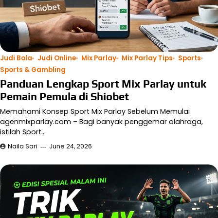
Judi Bola
Judi Online
Mix Parlay
Mix Parlay Tips
Sports
Sports & Gambling
Panduan Lengkap Sport Mix Parlay untuk
Pemain Pemula di Shiobet
Memahami Konsep Sport Mix Parlay Sebelum Memulai
agenmixparlay.com – Bagi banyak penggemar olahraga,
istilah Sport…
Naila Sari
June 24, 2026