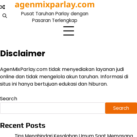
agenmixparlay.com
Skip
to
Pusat Taruhan Parlay dengan
content
Pasaran Terlengkap
Disclaimer
AgenMixParlay.com tidak menyediakan layanan judi
online dan tidak mengelola akun taruhan. Informasi di
situs ini hanya bertujuan edukasi dan hiburan.
Search
Search
Recent Posts
Tips Menghindari Kesalahan Umum Saat Memasang