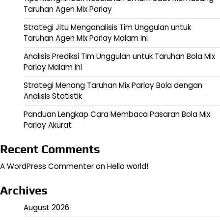
Taruhan Agen Mix Parlay
Strategi Jitu Menganalisis Tim Unggulan untuk
Taruhan Agen Mix Parlay Malam Ini
Analisis Prediksi Tim Unggulan untuk Taruhan Bola Mix
Parlay Malam Ini
Strategi Menang Taruhan Mix Parlay Bola dengan
Analisis Statistik
Panduan Lengkap Cara Membaca Pasaran Bola Mix
Parlay Akurat
Recent Comments
A WordPress Commenter
on
Hello world!
Archives
August 2026