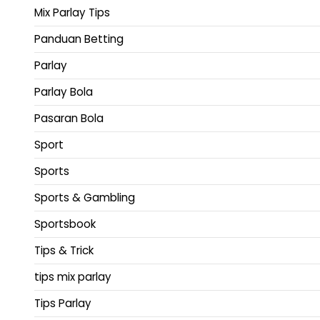
Mix Parlay Tips
Panduan Betting
Parlay
Parlay Bola
Pasaran Bola
Sport
Sports
Sports & Gambling
Sportsbook
Tips & Trick
tips mix parlay
Tips Parlay