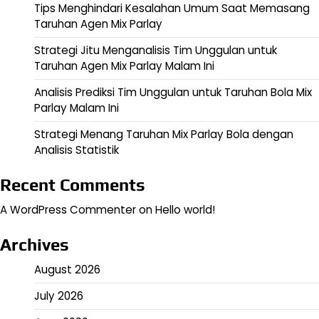
Tips Menghindari Kesalahan Umum Saat Memasang
Taruhan Agen Mix Parlay
Strategi Jitu Menganalisis Tim Unggulan untuk
Taruhan Agen Mix Parlay Malam Ini
Analisis Prediksi Tim Unggulan untuk Taruhan Bola Mix
Parlay Malam Ini
Strategi Menang Taruhan Mix Parlay Bola dengan
Analisis Statistik
Recent Comments
A WordPress Commenter
on
Hello world!
Archives
August 2026
July 2026