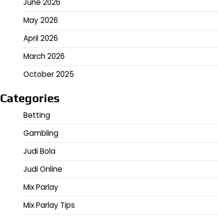
June 2026
May 2026
April 2026
March 2026
October 2025
Categories
Betting
Gambling
Judi Bola
Judi Online
Mix Parlay
Mix Parlay Tips