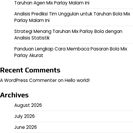
Taruhan Agen Mix Parlay Malam Ini
Analisis Prediksi Tim Unggulan untuk Taruhan Bola Mix
Parlay Malam Ini
Strategi Menang Taruhan Mix Parlay Bola dengan
Analisis Statistik
Panduan Lengkap Cara Membaca Pasaran Bola Mix
Parlay Akurat
Recent Comments
A WordPress Commenter
on
Hello world!
Archives
August 2026
July 2026
June 2026