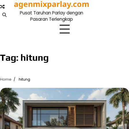
agenmixparlay.com
Skip
to
Pusat Taruhan Parlay dengan
content
Pasaran Terlengkap
Tag:
hitung
Home
hitung