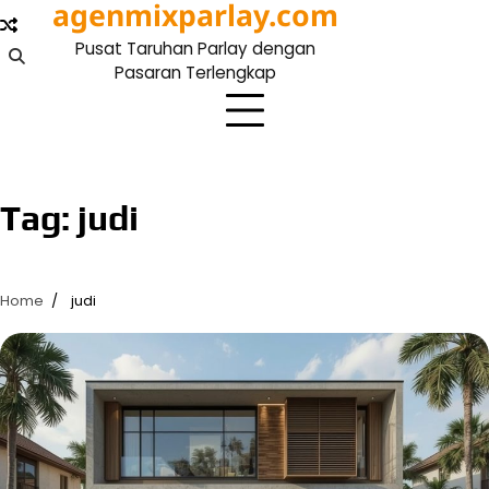
agenmixparlay.com
Skip
to
Pusat Taruhan Parlay dengan
content
Pasaran Terlengkap
Tag:
judi
Home
judi