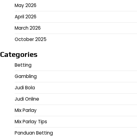
May 2026
April 2026
March 2026
October 2025
Categories
Betting
Gambling
Judi Bola
Judi Online
Mix Parlay
Mix Parlay Tips
Panduan Betting