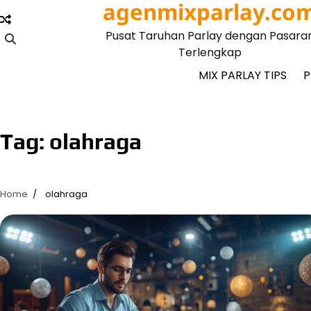
agenmixparlay.co
Skip
to
Pusat Taruhan Parlay dengan Pasara
content
Terlengkap
MIX PARLAY TIPS
P
Tag:
olahraga
Home
olahraga