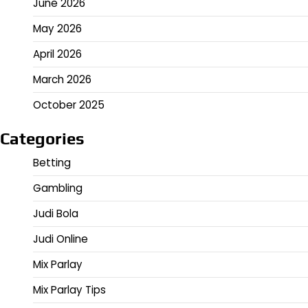
June 2026
May 2026
April 2026
March 2026
October 2025
Categories
Betting
Gambling
Judi Bola
Judi Online
Mix Parlay
Mix Parlay Tips