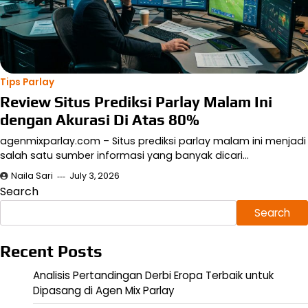
Tips Parlay
Review Situs Prediksi Parlay Malam Ini
dengan Akurasi Di Atas 80%
agenmixparlay.com – Situs prediksi parlay malam ini menjadi
salah satu sumber informasi yang banyak dicari…
Naila Sari
July 3, 2026
Search
Search
Recent Posts
Analisis Pertandingan Derbi Eropa Terbaik untuk
Dipasang di Agen Mix Parlay