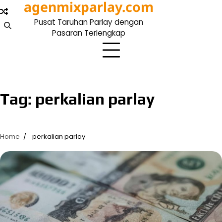
agenmixparlay.com
Skip
to
Pusat Taruhan Parlay dengan
content
Pasaran Terlengkap
Tag:
perkalian parlay
Home
perkalian parlay