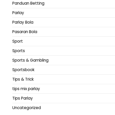
Panduan Betting
Parlay
Parlay Bola
Pasaran Bola
Sport
Sports
Sports & Gambling
Sportsbook
Tips & Trick
tips mix parlay
Tips Parlay
Uncategorized