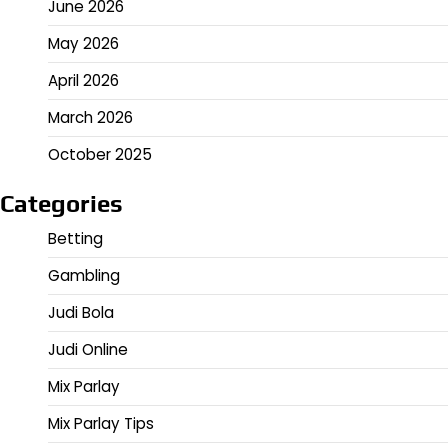
June 2026
May 2026
April 2026
March 2026
October 2025
Categories
Betting
Gambling
Judi Bola
Judi Online
Mix Parlay
Mix Parlay Tips