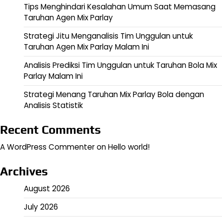
Tips Menghindari Kesalahan Umum Saat Memasang
Taruhan Agen Mix Parlay
Strategi Jitu Menganalisis Tim Unggulan untuk
Taruhan Agen Mix Parlay Malam Ini
Analisis Prediksi Tim Unggulan untuk Taruhan Bola Mix
Parlay Malam Ini
Strategi Menang Taruhan Mix Parlay Bola dengan
Analisis Statistik
Recent Comments
A WordPress Commenter
on
Hello world!
Archives
August 2026
July 2026