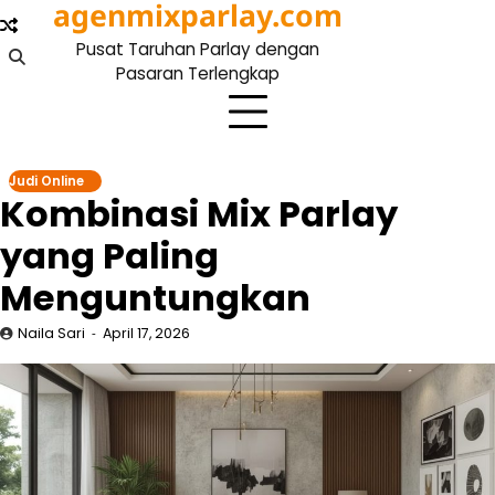
agenmixparlay.com
Skip
to
Pusat Taruhan Parlay dengan
content
Pasaran Terlengkap
Judi Online
Kombinasi Mix Parlay
yang Paling
Menguntungkan
Naila Sari
April 17, 2026