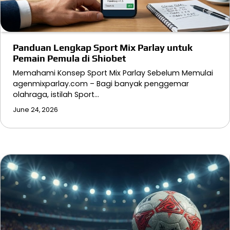
Panduan Lengkap Sport Mix Parlay untuk
Pemain Pemula di Shiobet
Memahami Konsep Sport Mix Parlay Sebelum Memulai
agenmixparlay.com – Bagi banyak penggemar
olahraga, istilah Sport…
June 24, 2026