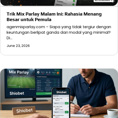
Trik Mix Parlay Malam Ini: Rahasia Menang
Besar untuk Pemula
agenmixparlay.com – Siapa yang tidak tergiur dengan
keuntungan berlipat ganda dari modal yang minimal?
Di…
June 23, 2026