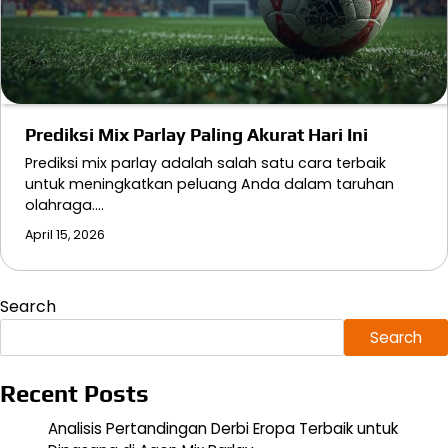
Prediksi Mix Parlay Paling Akurat Hari Ini
Prediksi mix parlay adalah salah satu cara terbaik
untuk meningkatkan peluang Anda dalam taruhan
olahraga.…
April 15, 2026
Search
Search
Recent Posts
Analisis Pertandingan Derbi Eropa Terbaik untuk