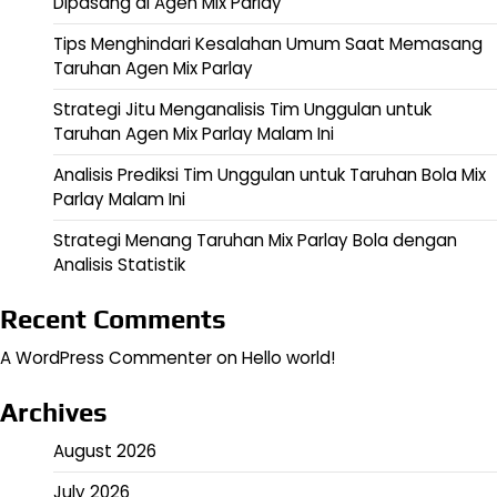
Dipasang di Agen Mix Parlay
Tips Menghindari Kesalahan Umum Saat Memasang
Taruhan Agen Mix Parlay
Strategi Jitu Menganalisis Tim Unggulan untuk
Taruhan Agen Mix Parlay Malam Ini
Analisis Prediksi Tim Unggulan untuk Taruhan Bola Mix
Parlay Malam Ini
Strategi Menang Taruhan Mix Parlay Bola dengan
Analisis Statistik
Recent Comments
A WordPress Commenter
on
Hello world!
Archives
August 2026
July 2026