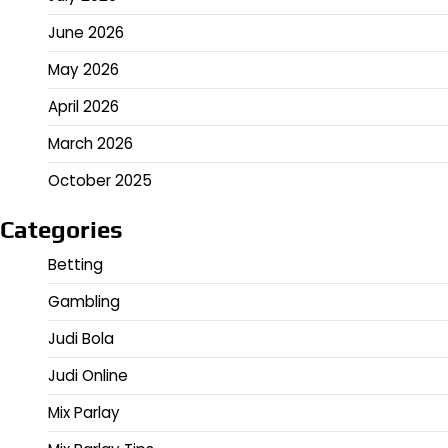
June 2026
May 2026
April 2026
March 2026
October 2025
Categories
Betting
Gambling
Judi Bola
Judi Online
Mix Parlay