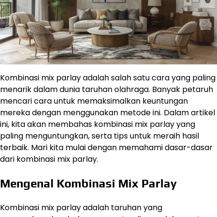
Kombinasi mix parlay adalah salah satu cara yang paling
menarik dalam dunia taruhan olahraga. Banyak petaruh
mencari cara untuk memaksimalkan keuntungan
mereka dengan menggunakan metode ini. Dalam artikel
ini, kita akan membahas kombinasi mix parlay yang
paling menguntungkan, serta tips untuk meraih hasil
terbaik. Mari kita mulai dengan memahami dasar-dasar
dari kombinasi mix parlay.
Mengenal Kombinasi Mix Parlay
Kombinasi mix parlay adalah taruhan yang