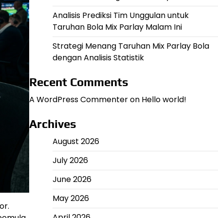
Analisis Prediksi Tim Unggulan untuk
Taruhan Bola Mix Parlay Malam Ini
Strategi Menang Taruhan Mix Parlay Bola
dengan Analisis Statistik
Recent Comments
A WordPress Commenter
on
Hello world!
Archives
August 2026
July 2026
June 2026
May 2026
or.
April 2026
 pemula