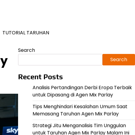
TUTORIAL TARUHAN
Search
ay
Search
Recent Posts
Analisis Pertandingan Derbi Eropa Terbaik
untuk Dipasang di Agen Mix Parlay
Tips Menghindari Kesalahan Umum Saat
Memasang Taruhan Agen Mix Parlay
Strategi Jitu Menganalisis Tim Unggulan
untuk Taruhan Agen Mix Parlay Malam Ini