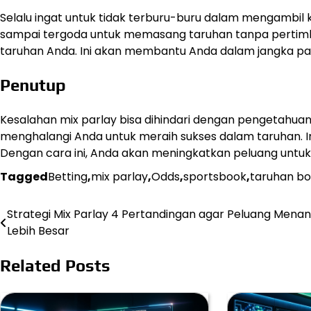
Selalu ingat untuk tidak terburu-buru dalam mengambil
sampai tergoda untuk memasang taruhan tanpa pertimban
taruhan Anda. Ini akan membantu Anda dalam jangka pa
Penutup
Kesalahan mix parlay bisa dihindari dengan pengetahuan 
menghalangi Anda untuk meraih sukses dalam taruhan. In
Dengan cara ini, Anda akan meningkatkan peluang untu
Tagged
Betting
,
mix parlay
,
Odds
,
sportsbook
,
taruhan bo
Strategi Mix Parlay 4 Pertandingan agar Peluang Mena
Post
Lebih Besar
navigation
Related Posts