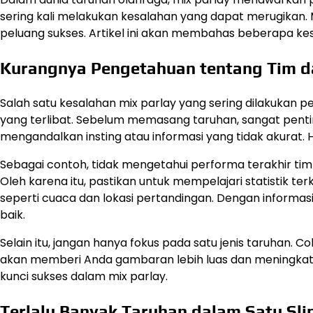
sering kali melakukan kesalahan yang dapat merugikan.
peluang sukses. Artikel ini akan membahas beberapa ke
Kurangnya Pengetahuan tentang Tim da
Salah satu kesalahan mix parlay yang sering dilakukan 
yang terlibat. Sebelum memasang taruhan, sangat penti
mengandalkan insting atau informasi yang tidak akurat.
Sebagai contoh, tidak mengetahui performa terakhir ti
Oleh karena itu, pastikan untuk mempelajari statistik te
seperti cuaca dan lokasi pertandingan. Dengan informa
baik.
Selain itu, jangan hanya fokus pada satu jenis taruhan. 
akan memberi Anda gambaran lebih luas dan meningkat
kunci sukses dalam mix parlay.
Terlalu Banyak Taruhan dalam Satu Sli