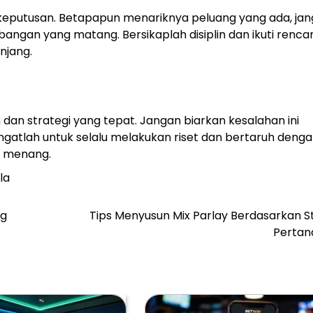
 keputusan. Betapapun menariknya peluang yang ada, ja
gan yang matang. Bersikaplah disiplin dan ikuti renca
njang.
dan strategi yang tepat. Jangan biarkan kesalahan ini
gatlah untuk selalu melakukan riset dan bertaruh dengan
k menang.
la
ng
Tips Menyusun Mix Parlay Berdasarkan St
Pertan