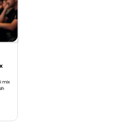
x
i mix
ah