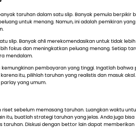
banyak taruhan dalam satu slip. Banyak pemula berpikir
luang untuk menang. Namun, ini adalah pemikiran yang k
n.
u slip. Banyak ahli merekomendasikan untuk tidak lebih 
ebih fokus dan meningkatkan peluang menang. Setiap ta
cara mendalam.
kemungkinan pembayaran yang tinggi. Ingatlah bahwa 
 karena itu, pilihlah taruhan yang realistis dan masuk akal. 
x parlay yang umum.
an riset sebelum memasang taruhan. Luangkan waktu unt
n itu, buatlah strategi taruhan yang jelas. Anda juga bisa
aruhan. Diskusi dengan bettor lain dapat memberikan