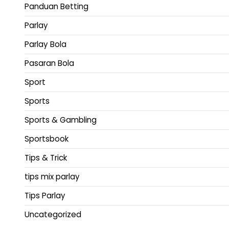
Panduan Betting
Parlay
Parlay Bola
Pasaran Bola
Sport
Sports
Sports & Gambling
Sportsbook
Tips & Trick
tips mix parlay
Tips Parlay
Uncategorized