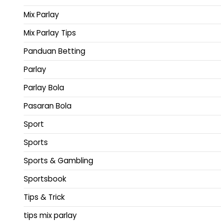
Mix Parlay
Mix Parlay Tips
Panduan Betting
Parlay
Parlay Bola
Pasaran Bola
Sport
Sports
Sports & Gambling
Sportsbook
Tips & Trick
tips mix parlay