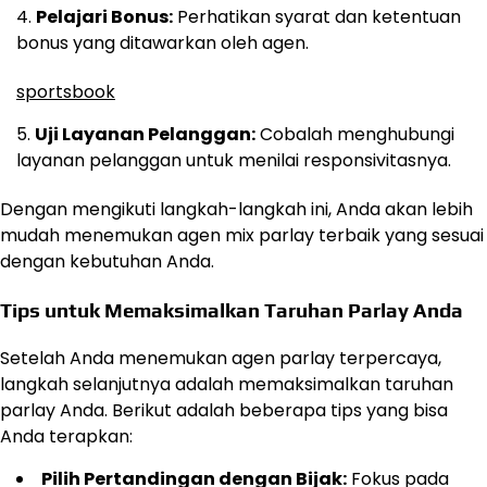
Pelajari Bonus:
Perhatikan syarat dan ketentuan
bonus yang ditawarkan oleh agen.
sportsbook
Uji Layanan Pelanggan:
Cobalah menghubungi
layanan pelanggan untuk menilai responsivitasnya.
Dengan mengikuti langkah-langkah ini, Anda akan lebih
mudah menemukan agen mix parlay terbaik yang sesuai
dengan kebutuhan Anda.
Tips untuk Memaksimalkan Taruhan Parlay Anda
Setelah Anda menemukan agen parlay terpercaya,
langkah selanjutnya adalah memaksimalkan taruhan
parlay Anda. Berikut adalah beberapa tips yang bisa
Anda terapkan:
Pilih Pertandingan dengan Bijak:
Fokus pada