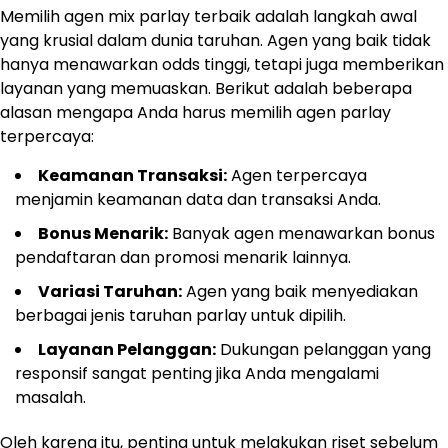
Memilih agen mix parlay terbaik adalah langkah awal
yang krusial dalam dunia taruhan. Agen yang baik tidak
hanya menawarkan odds tinggi, tetapi juga memberikan
layanan yang memuaskan. Berikut adalah beberapa
alasan mengapa Anda harus memilih agen parlay
terpercaya:
Keamanan Transaksi:
Agen terpercaya
menjamin keamanan data dan transaksi Anda.
Bonus Menarik:
Banyak agen menawarkan bonus
pendaftaran dan promosi menarik lainnya.
Variasi Taruhan:
Agen yang baik menyediakan
berbagai jenis taruhan parlay untuk dipilih.
Layanan Pelanggan:
Dukungan pelanggan yang
responsif sangat penting jika Anda mengalami
masalah.
Oleh karena itu, penting untuk melakukan riset sebelum