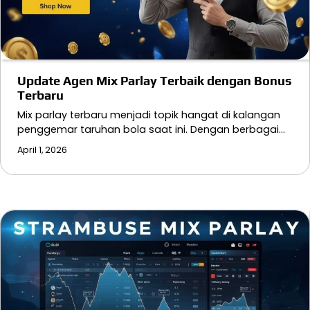
Update Agen Mix Parlay Terbaik dengan Bonus
Terbaru
Mix parlay terbaru menjadi topik hangat di kalangan
penggemar taruhan bola saat ini. Dengan berbagai…
April 1, 2026