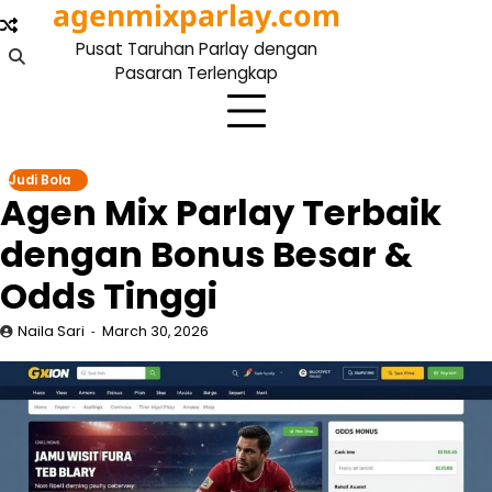
agenmixparlay.com
Skip
to
Pusat Taruhan Parlay dengan
content
Pasaran Terlengkap
Judi Bola
Agen Mix Parlay Terbaik
dengan Bonus Besar &
Odds Tinggi
Naila Sari
March 30, 2026