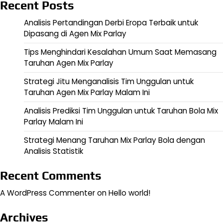
Recent Posts
Analisis Pertandingan Derbi Eropa Terbaik untuk
Dipasang di Agen Mix Parlay
Tips Menghindari Kesalahan Umum Saat Memasang
Taruhan Agen Mix Parlay
Strategi Jitu Menganalisis Tim Unggulan untuk
Taruhan Agen Mix Parlay Malam Ini
Analisis Prediksi Tim Unggulan untuk Taruhan Bola Mix
Parlay Malam Ini
Strategi Menang Taruhan Mix Parlay Bola dengan
Analisis Statistik
Recent Comments
A WordPress Commenter
on
Hello world!
Archives