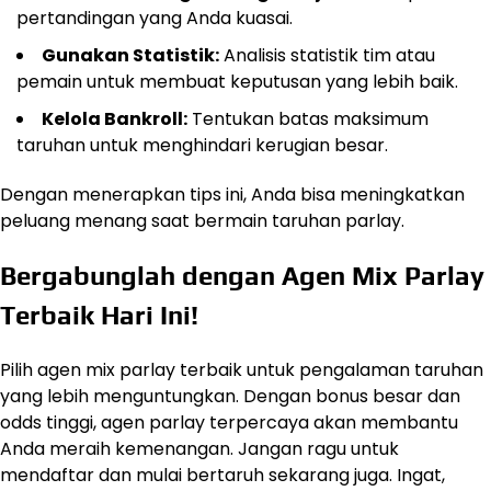
pertandingan yang Anda kuasai.
Gunakan Statistik:
Analisis statistik tim atau
pemain untuk membuat keputusan yang lebih baik.
Kelola Bankroll:
Tentukan batas maksimum
taruhan untuk menghindari kerugian besar.
Dengan menerapkan tips ini, Anda bisa meningkatkan
peluang menang saat bermain taruhan parlay.
Bergabunglah dengan Agen Mix Parlay
Terbaik Hari Ini!
Pilih agen mix parlay terbaik untuk pengalaman taruhan
yang lebih menguntungkan. Dengan bonus besar dan
odds tinggi, agen parlay terpercaya akan membantu
Anda meraih kemenangan. Jangan ragu untuk
mendaftar dan mulai bertaruh sekarang juga. Ingat,