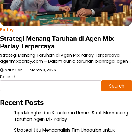
Parlay
Strategi Menang Taruhan di Agen Mix
Parlay Terpercaya
Strategi Menang Taruhan di Agen Mix Parlay Terpercaya
agenmixparlay.com – Dalam dunia taruhan olahraga, agen…
Naila Sari
March 9, 2026
Search
Search
Recent Posts
Tips Menghindari Kesalahan Umum Saat Memasang
Taruhan Agen Mix Parlay
Strategi Jitu Menganalisis Tim Unggulan untuk