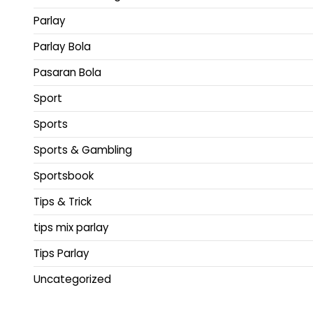
Parlay
Parlay Bola
Pasaran Bola
Sport
Sports
Sports & Gambling
Sportsbook
Tips & Trick
tips mix parlay
Tips Parlay
Uncategorized