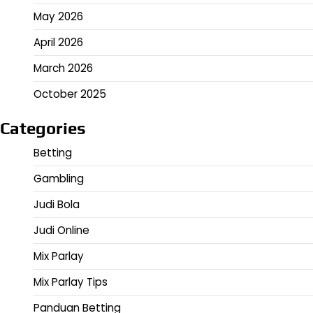
May 2026
April 2026
March 2026
October 2025
Categories
Betting
Gambling
Judi Bola
Judi Online
Mix Parlay
Mix Parlay Tips
Panduan Betting