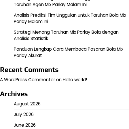
Taruhan Agen Mix Parlay Malam Ini
Analisis Prediksi Tim Unggulan untuk Taruhan Bola Mix
Parlay Malam Ini
Strategi Menang Taruhan Mix Parlay Bola dengan
Analisis Statistik
Panduan Lengkap Cara Membaca Pasaran Bola Mix
Parlay Akurat
Recent Comments
A WordPress Commenter
on
Hello world!
Archives
August 2026
July 2026
June 2026