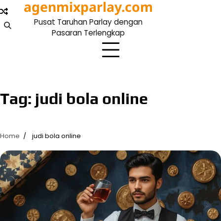
agenmixparlay.com
Skip
to
Pusat Taruhan Parlay dengan
content
Pasaran Terlengkap
Tag:
judi bola online
Home
judi bola online