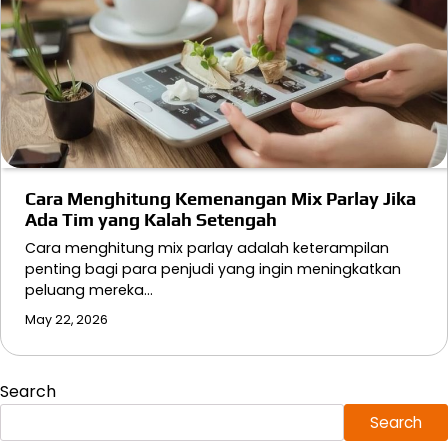
Cara Menghitung Kemenangan Mix Parlay Jika
Ada Tim yang Kalah Setengah
Cara menghitung mix parlay adalah keterampilan
penting bagi para penjudi yang ingin meningkatkan
peluang mereka…
May 22, 2026
Search
Search