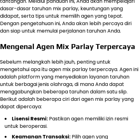
tantangan. Melalui panduan ini, Anda akan mempelajari
dasar-dasar taruhan mix parlay, keuntungan yang
didapat, serta tips untuk memilih agen yang tepat.
Dengan pengetahuan ini, Anda akan lebih percaya diri
dan siap untuk memulai perjalanan taruhan Anda.
Mengenal Agen Mix Parlay Terpercaya
Sebelum melangkah lebih jauh, penting untuk
mengetahui apa itu agen mix parlay terpercaya. Agen ini
adalah platform yang menyediakan layanan taruhan
untuk berbagai jenis olahraga, di mana Anda dapat
menggabungkan beberapa taruhan dalam satu slip.
Berikut adalah beberapa ciri dari agen mix parlay yang
dapat dipercaya:
Lisensi Resmi:
Pastikan agen memiliki izin resmi
untuk beroperasi.
Keamanan Transaksi:
Pilih agen yang