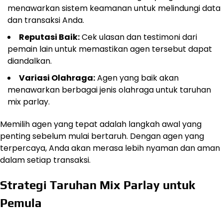
menawarkan sistem keamanan untuk melindungi data
dan transaksi Anda.
Reputasi Baik:
Cek ulasan dan testimoni dari
pemain lain untuk memastikan agen tersebut dapat
diandalkan.
Variasi Olahraga:
Agen yang baik akan
menawarkan berbagai jenis olahraga untuk taruhan
mix parlay.
Memilih agen yang tepat adalah langkah awal yang
penting sebelum mulai bertaruh. Dengan agen yang
terpercaya, Anda akan merasa lebih nyaman dan aman
dalam setiap transaksi.
Strategi Taruhan Mix Parlay untuk
Pemula