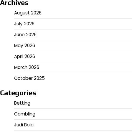
Archives
August 2026
July 2026
June 2026
May 2026
April 2026
March 2026
October 2025
Categories
Betting
Gambling
Judi Bola