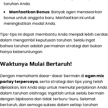
taruhan Anda.
Manfaatkan Bonus:
Banyak agen menawarkan
bonus untuk anggota baru. Manfaatkan ini untuk
meningkatkan modal Anda.
Tips-tips ini dapat membantu Anda menjadi lebih cerdas
dalam mengambil keputusan taruhan. Selalu ingat
bahwa taruhan adalah permainan strategi dan bukan
hanya keberuntungan.
Waktunya Mulai Bertaruh!
Dengan memahami dasar-dasar bermain di
agen mix
parlay terpercaya
, serta strategi dan tips yang telah
dijelaskan, kini Anda siap untuk memulai perjalanan Anda
dalam taruhan olahraga. Ingatlah untuk selalu bermain
dengan bijaksana dan tidak terburu-buru. Selamat
bertaruh, dan semoga sukses dalam setiap taruhan