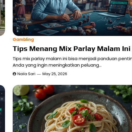
Gambling
Tips Menang Mix Parlay Malam Ini
Tips mix parlay malam ini bisa menjadi panduan penti
Anda yang ingin meningkatkan peluang…
Naila Sari
May 25, 2026