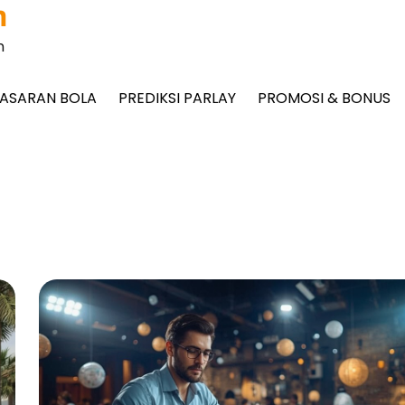
m
n
ASARAN BOLA
PREDIKSI PARLAY
PROMOSI & BONUS