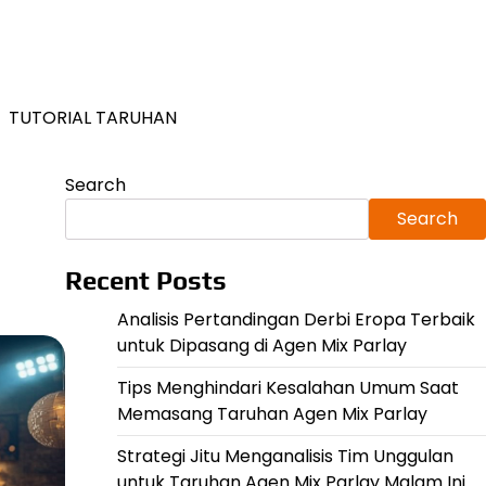
TUTORIAL TARUHAN
Search
Search
Recent Posts
Analisis Pertandingan Derbi Eropa Terbaik
untuk Dipasang di Agen Mix Parlay
Tips Menghindari Kesalahan Umum Saat
Memasang Taruhan Agen Mix Parlay
Strategi Jitu Menganalisis Tim Unggulan
untuk Taruhan Agen Mix Parlay Malam Ini