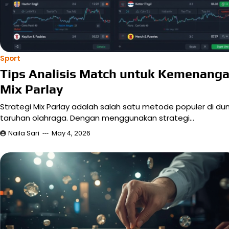
Sport
Tips Analisis Match untuk Kemenang
Mix Parlay
Strategi Mix Parlay adalah salah satu metode populer di dun
taruhan olahraga. Dengan menggunakan strategi…
Naila Sari
May 4, 2026