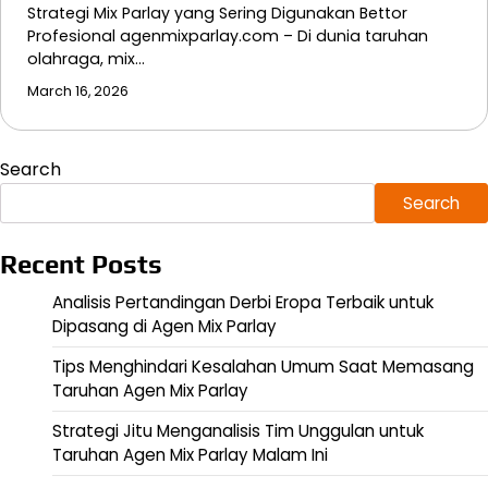
Strategi Mix Parlay yang Sering Digunakan Bettor
Profesional agenmixparlay.com – Di dunia taruhan
olahraga, mix…
March 16, 2026
Search
Search
Recent Posts
Analisis Pertandingan Derbi Eropa Terbaik untuk
Dipasang di Agen Mix Parlay
Tips Menghindari Kesalahan Umum Saat Memasang
Taruhan Agen Mix Parlay
Strategi Jitu Menganalisis Tim Unggulan untuk
Taruhan Agen Mix Parlay Malam Ini