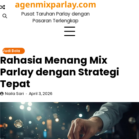
agenmixparlay.com
Skip
to
Pusat Taruhan Parlay dengan
content
Pasaran Terlengkap
Judi Bola
Rahasia Menang Mix
Parlay dengan Strategi
Tepat
Naila Sari
April 3, 2026