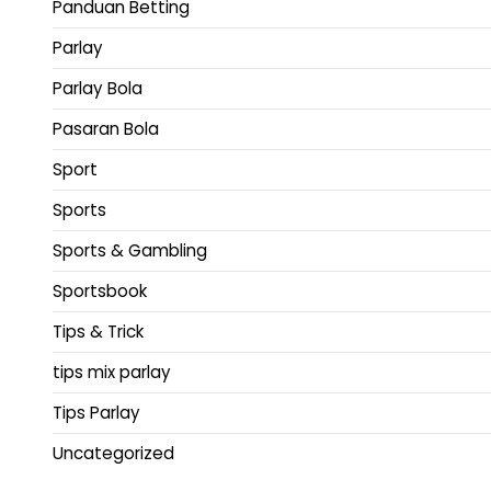
Panduan Betting
Parlay
Parlay Bola
Pasaran Bola
Sport
Sports
Sports & Gambling
Sportsbook
Tips & Trick
tips mix parlay
Tips Parlay
Uncategorized