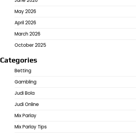
June 2026
May 2026
April 2026
March 2026
October 2025
Categories
Betting
Gambling
Judi Bola
Judi Online
Mix Parlay
Mix Parlay Tips