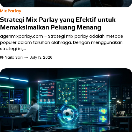
Mix Parlay
Strategi Mix Parlay yang Efektif untuk
Memaksimalkan Peluang Menang
agenmixparlay.com – Strategi mix parlay adalah metode
populer dalam taruhan olahraga. Dengan menggunakan
strategi ini,…
Naila Sari
July 13, 2026