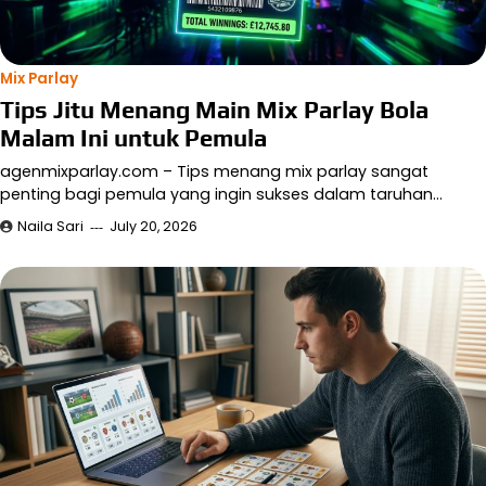
Mix Parlay
Tips Jitu Menang Main Mix Parlay Bola
Malam Ini untuk Pemula
agenmixparlay.com – Tips menang mix parlay sangat
penting bagi pemula yang ingin sukses dalam taruhan…
Naila Sari
July 20, 2026