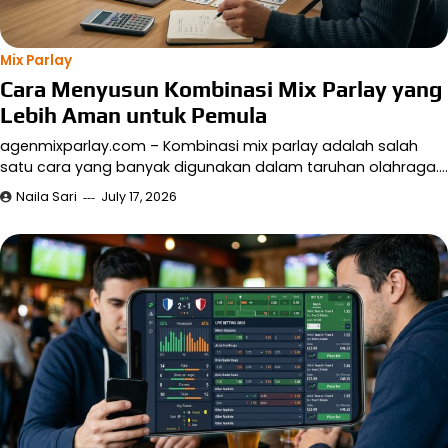
Mix Parlay
Cara Menyusun Kombinasi Mix Parlay yang
Lebih Aman untuk Pemula
agenmixparlay.com – Kombinasi mix parlay adalah salah
satu cara yang banyak digunakan dalam taruhan olahraga.…
Naila Sari
July 17, 2026