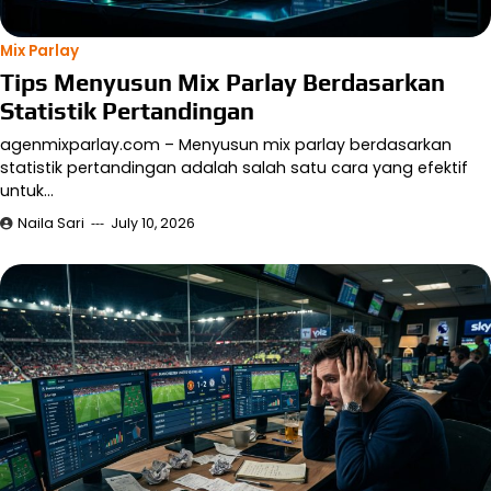
Mix Parlay
Tips Menyusun Mix Parlay Berdasarkan
Statistik Pertandingan
agenmixparlay.com – Menyusun mix parlay berdasarkan
statistik pertandingan adalah salah satu cara yang efektif
untuk…
Naila Sari
July 10, 2026