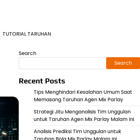
TUTORIAL TARUHAN
Search
Search
Recent Posts
Tips Menghindari Kesalahan Umum Saat
Memasang Taruhan Agen Mix Parlay
Strategi Jitu Menganalisis Tim Unggulan
untuk Taruhan Agen Mix Parlay Malam Ini
Analisis Prediksi Tim Unggulan untuk
Taruhan Bola Mix Parlay Malam Ini