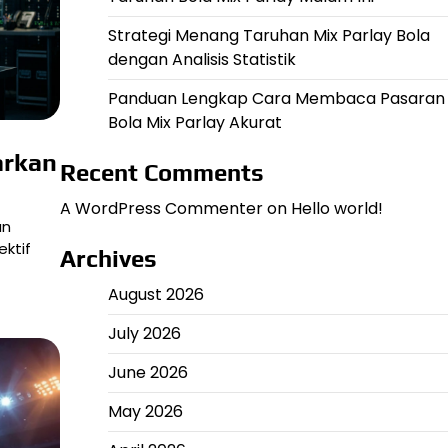
Strategi Menang Taruhan Mix Parlay Bola
dengan Analisis Statistik
Panduan Lengkap Cara Membaca Pasaran
Bola Mix Parlay Akurat
arkan
Recent Comments
A WordPress Commenter
on
Hello world!
an
ektif
Archives
August 2026
July 2026
June 2026
May 2026