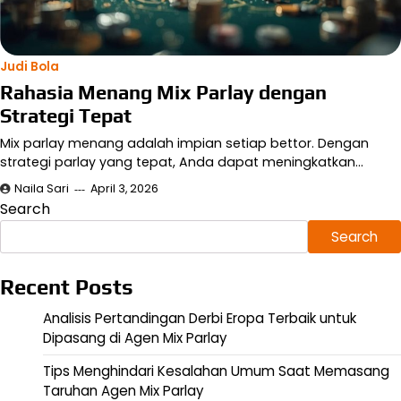
Judi Bola
Rahasia Menang Mix Parlay dengan
Strategi Tepat
Mix parlay menang adalah impian setiap bettor. Dengan
strategi parlay yang tepat, Anda dapat meningkatkan…
Naila Sari
April 3, 2026
Search
Search
Recent Posts
Analisis Pertandingan Derbi Eropa Terbaik untuk
Dipasang di Agen Mix Parlay
Tips Menghindari Kesalahan Umum Saat Memasang
Taruhan Agen Mix Parlay