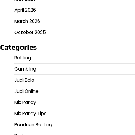
April 2026
March 2026
October 2025
Categories
Betting
Gambling
Judi Bola
Judi Online
Mix Parlay
Mix Parlay Tips
Panduan Betting