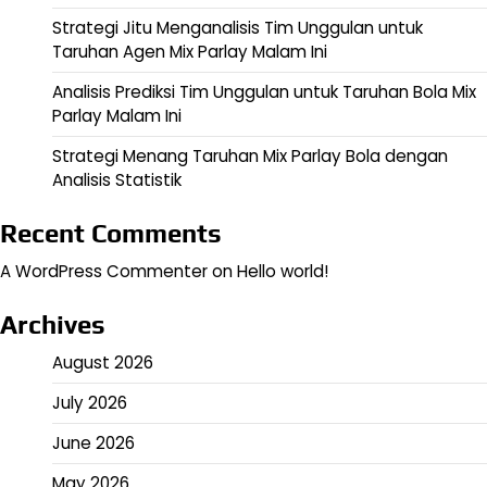
Strategi Jitu Menganalisis Tim Unggulan untuk
Taruhan Agen Mix Parlay Malam Ini
Analisis Prediksi Tim Unggulan untuk Taruhan Bola Mix
Parlay Malam Ini
Strategi Menang Taruhan Mix Parlay Bola dengan
Analisis Statistik
Recent Comments
A WordPress Commenter
on
Hello world!
Archives
August 2026
July 2026
June 2026
May 2026