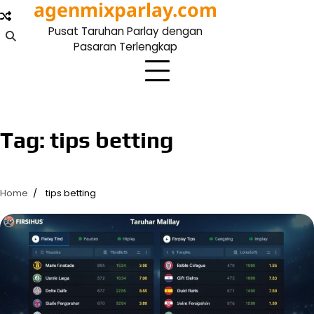
agenmixparlay.com
Skip
to
Pusat Taruhan Parlay dengan
content
Pasaran Terlengkap
Tag:
tips betting
Home
tips betting