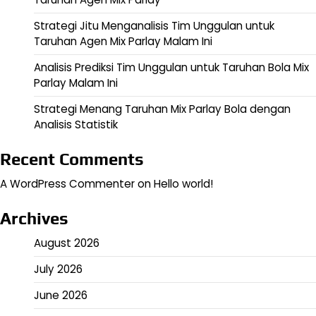
Strategi Jitu Menganalisis Tim Unggulan untuk
Taruhan Agen Mix Parlay Malam Ini
Analisis Prediksi Tim Unggulan untuk Taruhan Bola Mix
Parlay Malam Ini
Strategi Menang Taruhan Mix Parlay Bola dengan
Analisis Statistik
Recent Comments
A WordPress Commenter
on
Hello world!
Archives
August 2026
July 2026
June 2026