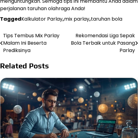
menguntungkan. Semoga tips ini membantu Anda dalam
perjalanan taruhan olahraga Anda!
Tagged
Kalkulator Parlay
,
mix parlay
,
taruhan bola
Tips Tembus Mix Parlay
Rekomendasi Liga Sepak
Post
Malam Ini Beserta
Bola Terbaik untuk Pasang
navigation
Prediksinya
Parlay
Related Posts