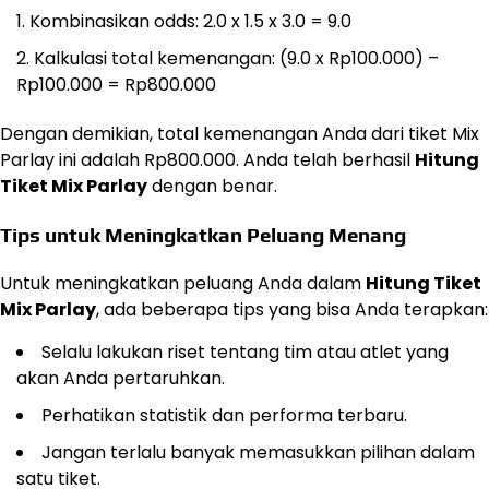
Kombinasikan odds: 2.0 x 1.5 x 3.0 = 9.0
Kalkulasi total kemenangan: (9.0 x Rp100.000) –
Rp100.000 = Rp800.000
Dengan demikian, total kemenangan Anda dari tiket Mix
Parlay ini adalah Rp800.000. Anda telah berhasil
Hitung
Tiket Mix Parlay
dengan benar.
Tips untuk Meningkatkan Peluang Menang
Untuk meningkatkan peluang Anda dalam
Hitung Tiket
Mix Parlay
, ada beberapa tips yang bisa Anda terapkan:
Selalu lakukan riset tentang tim atau atlet yang
akan Anda pertaruhkan.
Perhatikan statistik dan performa terbaru.
Jangan terlalu banyak memasukkan pilihan dalam
satu tiket.