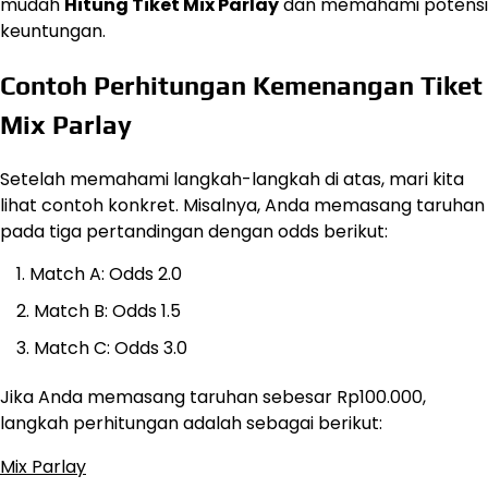
mudah
Hitung Tiket Mix Parlay
dan memahami potensi
keuntungan.
Contoh Perhitungan Kemenangan Tiket
Mix Parlay
Setelah memahami langkah-langkah di atas, mari kita
lihat contoh konkret. Misalnya, Anda memasang taruhan
pada tiga pertandingan dengan odds berikut:
Match A: Odds 2.0
Match B: Odds 1.5
Match C: Odds 3.0
Jika Anda memasang taruhan sebesar Rp100.000,
langkah perhitungan adalah sebagai berikut:
Mix Parlay