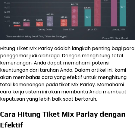
Hitung Tiket Mix Parlay adalah langkah penting bagi para
penggemar judi olahraga. Dengan menghitung total
kemenangan, Anda dapat memahami potensi
keuntungan dari taruhan Anda. Dalam artikel ini, kami
akan membahas cara yang efektif untuk menghitung
total kemenangan pada tiket Mix Parlay. Memahami
cara kerja sistem ini akan membantu Anda membuat
keputusan yang lebih baik saat bertaruh.
Cara Hitung Tiket Mix Parlay dengan
Efektif