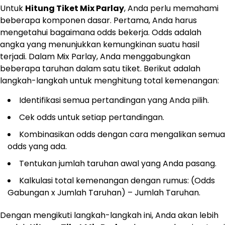
Untuk
Hitung Tiket Mix Parlay
, Anda perlu memahami
beberapa komponen dasar. Pertama, Anda harus
mengetahui bagaimana odds bekerja. Odds adalah
angka yang menunjukkan kemungkinan suatu hasil
terjadi. Dalam Mix Parlay, Anda menggabungkan
beberapa taruhan dalam satu tiket. Berikut adalah
langkah-langkah untuk menghitung total kemenangan:
Identifikasi semua pertandingan yang Anda pilih.
Cek odds untuk setiap pertandingan.
Kombinasikan odds dengan cara mengalikan semua
odds yang ada.
Tentukan jumlah taruhan awal yang Anda pasang.
Kalkulasi total kemenangan dengan rumus: (Odds
Gabungan x Jumlah Taruhan) – Jumlah Taruhan.
Dengan mengikuti langkah-langkah ini, Anda akan lebih