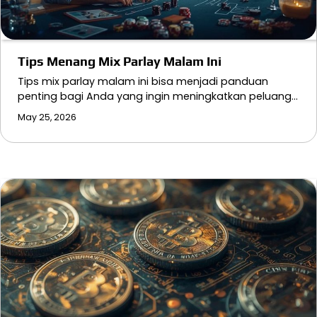
Tips Menang Mix Parlay Malam Ini
Tips mix parlay malam ini bisa menjadi panduan
penting bagi Anda yang ingin meningkatkan peluang…
May 25, 2026