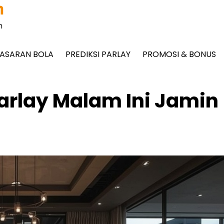
m
n
ASARAN BOLA
PREDIKSI PARLAY
PROMOSI & BONUS
arlay Malam Ini Jamin