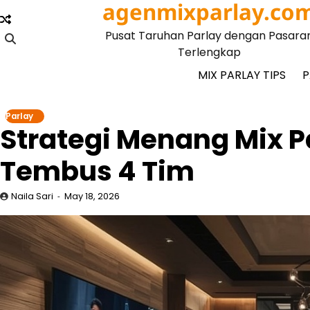
agenmixparlay.co
Skip
to
Pusat Taruhan Parlay dengan Pasara
content
Terlengkap
MIX PARLAY TIPS
P
Parlay
Strategi Menang Mix P
Tembus 4 Tim
Naila Sari
May 18, 2026