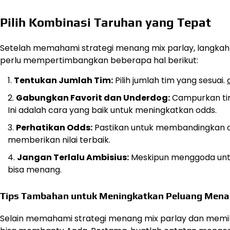
Pilih Kombinasi Taruhan yang Tepat
Setelah memahami strategi menang mix parlay, langkah 
perlu mempertimbangkan beberapa hal berikut:
Tentukan Jumlah Tim:
Pilih jumlah tim yang sesuai.
Gabungkan Favorit dan Underdog:
Campurkan tim
Ini adalah cara yang baik untuk meningkatkan odds.
Perhatikan Odds:
Pastikan untuk membandingkan od
memberikan nilai terbaik.
Jangan Terlalu Ambisius:
Meskipun menggoda untuk 
bisa menang.
Tips Tambahan untuk Meningkatkan Peluang Men
Selain memahami strategi menang mix parlay dan memil