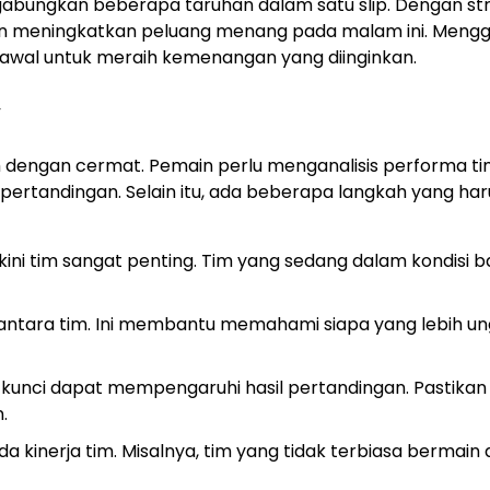
bungkan beberapa taruhan dalam satu slip. Dengan str
n meningkatkan peluang menang pada malam ini. Meng
 awal untuk meraih kemenangan yang diinginkan.
y
m dengan cermat. Pemain perlu menganalisis performa ti
 pertandingan. Selain itu, ada beberapa langkah yang har
ini tim sangat penting. Tim yang sedang dalam kondisi b
antara tim. Ini membantu memahami siapa yang lebih un
unci dapat mempengaruhi hasil pertandingan. Pastikan
.
kinerja tim. Misalnya, tim yang tidak terbiasa bermain d