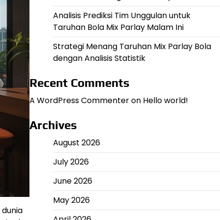
Analisis Prediksi Tim Unggulan untuk
Taruhan Bola Mix Parlay Malam Ini
Strategi Menang Taruhan Mix Parlay Bola
dengan Analisis Statistik
Recent Comments
A WordPress Commenter
on
Hello world!
Archives
August 2026
July 2026
June 2026
May 2026
 dunia
April 2026