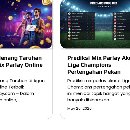
Menang Taruhan
Prediksi Mix Parlay Ak
ix Parlay Online
Liga Champions
Pertengahan Pekan
nang Taruhan di Agen
Prediksi mix parlay akurat Lig
line Terbaik
Champions pertengahan pe
ay.com – Dalam
ini menjadi topik hangat yan
n online,…
banyak dibicarakan.…
May 20, 2026