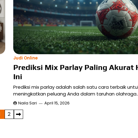
Judi Online
Prediksi Mix Parlay Paling Akurat 
Ini
Prediksi mix parlay adalah salah satu cara terbaik untu
meningkatkan peluang Anda dalam taruhan olahraga.
Naila Sari
April 15, 2026
1
2