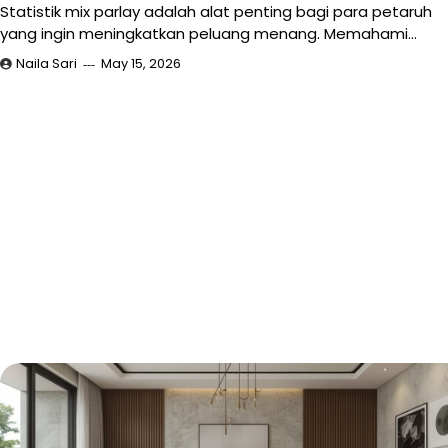
Statistik mix parlay adalah alat penting bagi para petaruh
yang ingin meningkatkan peluang menang. Memahami…
Naila Sari
May 15, 2026