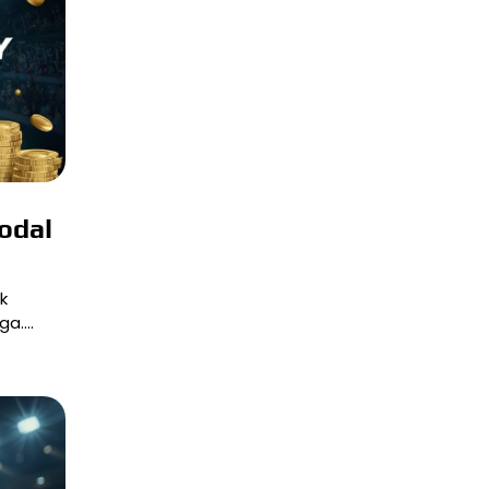
odal
k
ga.…