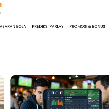
m
n
ASARAN BOLA
PREDIKSI PARLAY
PROMOSI & BONUS