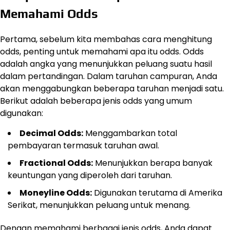
Memahami Odds
Pertama, sebelum kita membahas cara menghitung
odds, penting untuk memahami apa itu odds. Odds
adalah angka yang menunjukkan peluang suatu hasil
dalam pertandingan. Dalam taruhan campuran, Anda
akan menggabungkan beberapa taruhan menjadi satu.
Berikut adalah beberapa jenis odds yang umum
digunakan:
Decimal Odds:
Menggambarkan total
pembayaran termasuk taruhan awal.
Fractional Odds:
Menunjukkan berapa banyak
keuntungan yang diperoleh dari taruhan.
Moneyline Odds:
Digunakan terutama di Amerika
Serikat, menunjukkan peluang untuk menang.
Dengan memahami berbagai jenis odds, Anda dapat