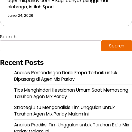
agenmixparlay.com – Bagi banyak penggemar
olahraga, istilah Sport…
June 24, 2026
Search
Search
Recent Posts
Analisis Pertandingan Derbi Eropa Terbaik untuk
Dipasang di Agen Mix Parlay
Tips Menghindari Kesalahan Umum Saat Memasang
Taruhan Agen Mix Parlay
Strategi Jitu Menganalisis Tim Unggulan untuk
Taruhan Agen Mix Parlay Malam Ini
Analisis Prediksi Tim Unggulan untuk Taruhan Bola Mix
Parlay Malam Ini