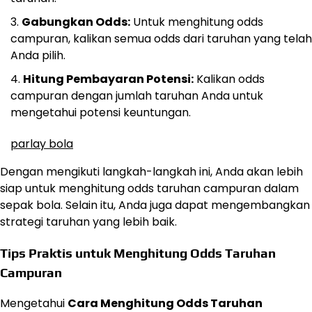
Gabungkan Odds:
Untuk menghitung odds
campuran, kalikan semua odds dari taruhan yang telah
Anda pilih.
Hitung Pembayaran Potensi:
Kalikan odds
campuran dengan jumlah taruhan Anda untuk
mengetahui potensi keuntungan.
parlay bola
Dengan mengikuti langkah-langkah ini, Anda akan lebih
siap untuk menghitung odds taruhan campuran dalam
sepak bola. Selain itu, Anda juga dapat mengembangkan
strategi taruhan yang lebih baik.
Tips Praktis untuk Menghitung Odds Taruhan
Campuran
Mengetahui
Cara Menghitung Odds Taruhan