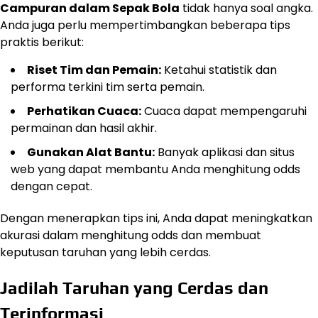
Campuran dalam Sepak Bola
tidak hanya soal angka.
Anda juga perlu mempertimbangkan beberapa tips
praktis berikut:
Riset Tim dan Pemain:
Ketahui statistik dan
performa terkini tim serta pemain.
Perhatikan Cuaca:
Cuaca dapat mempengaruhi
permainan dan hasil akhir.
Gunakan Alat Bantu:
Banyak aplikasi dan situs
web yang dapat membantu Anda menghitung odds
dengan cepat.
Dengan menerapkan tips ini, Anda dapat meningkatkan
akurasi dalam menghitung odds dan membuat
keputusan taruhan yang lebih cerdas.
Jadilah Taruhan yang Cerdas dan
Terinformasi