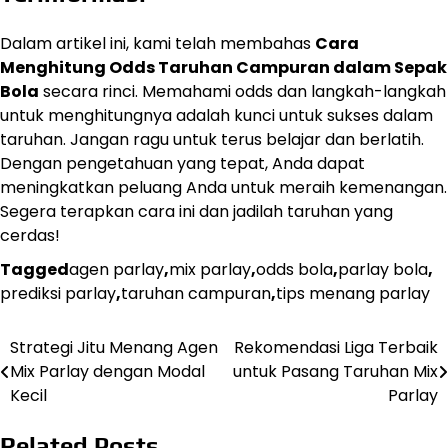
Dalam artikel ini, kami telah membahas
Cara
Menghitung Odds Taruhan Campuran dalam Sepak
Bola
secara rinci. Memahami odds dan langkah-langkah
untuk menghitungnya adalah kunci untuk sukses dalam
taruhan. Jangan ragu untuk terus belajar dan berlatih.
Dengan pengetahuan yang tepat, Anda dapat
meningkatkan peluang Anda untuk meraih kemenangan.
Segera terapkan cara ini dan jadilah taruhan yang
cerdas!
Tagged
agen parlay
,
mix parlay
,
odds bola
,
parlay bola
,
prediksi parlay
,
taruhan campuran
,
tips menang parlay
Strategi Jitu Menang Agen
Rekomendasi Liga Terbaik
Post
Mix Parlay dengan Modal
untuk Pasang Taruhan Mix
navigation
Kecil
Parlay
Related Posts