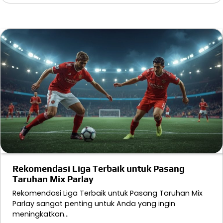
Rekomendasi Liga Terbaik untuk Pasang
Taruhan Mix Parlay
Rekomendasi Liga Terbaik untuk Pasang Taruhan Mix
Parlay sangat penting untuk Anda yang ingin
meningkatkan…